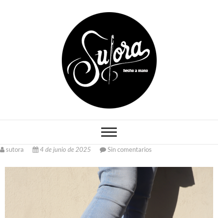
Sutora
OTRO SITIO REALIZADO POR
RANDAMI
sutora
4 de junio de 2025
Sin comentarios