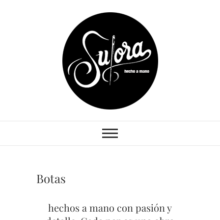
Saltar
al
contenido
Sutora
OTRO SITIO REALIZADO POR
RANDAMI
Botas
hechos a mano con pasión y