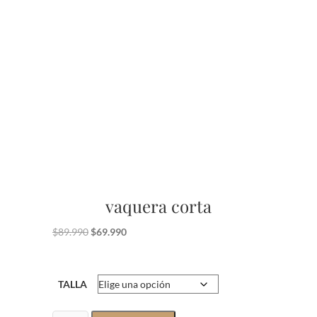
vaquera corta
El
El
$
89.990
$
69.990
precio
precio
original
actual
TALLA
era:
es:
$89.990.
$69.990.