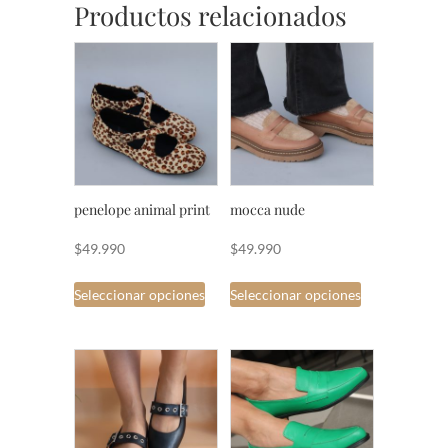
Productos relacionados
penelope animal print
mocca nude
$
49.990
$
49.990
Este
Este
Seleccionar opciones
Seleccionar opciones
producto
producto
tiene
tiene
múltiples
múltiples
variantes.
variantes.
Las
Las
opciones
opciones